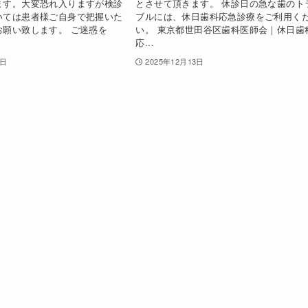
ます。大変恐れ入りますが検診
とさせて頂きます。 休診日の急な歯のト
いては患者様ご自身で把握いた
ブルには、休日歯科応急診療をご利用く
お願い致します。 ご迷惑を
い。 東京都世田谷区歯科医師会｜休日歯
応...
9日
2025年12月13日