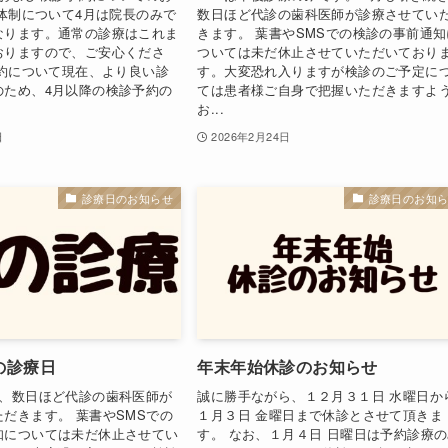
療体制について4月は院長のみで
数日ほど代診の歯科医師が診療させてい
なります。通常の診療はこれま
きます。 葉書やSMSでの検診の事前通知
おりますので、ご安心くださ
ついては未だ休止させていただいており
予約について現在、より良い診
す。大変恐れ入りますが検診のご予定に
のため、4月以降の検診予約の
ては患者様ご自身で把握いただきますよ
お...
日
2026年2月24日
診療日のお知らせ
診療日のお知
月の診療日
年末年始休診のお知らせ
き、数日ほど代診の歯科医師が
誠に勝手ながら、１２月３１日 水曜日か
だきます。 葉書やSMSでの
１月３日 金曜日まで休診とさせて頂きま
知については未だ休止させてい
す。 なお、１月４日 日曜日は予約診療