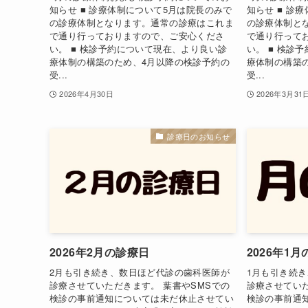
知らせ ■ 診療体制について5月は院長のみで
知らせ ■ 診
の診療体制となります。通常の診療はこれま
の診療体制と
で通り行っておりますので、ご安心くださ
で通り行って
い。 ■ 検診予約について現在、より良い診
い。 ■ 検診
療体制の構築のため、4月以降の検診予約の
療体制の構築
受...
受...
2026年4月30日
2026年3月31
診療日のお知らせ
2026年2月の診療日
2026年1
2月も引き続き、数日ほど代診の歯科医師が
1月も引き続
診療させていただきます。 葉書やSMSでの
診療させていた
検診の事前通知については未だ休止させてい
検診の事前通